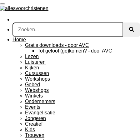
Ga
direct
naar
de
hoofdinhoud
Home
Gratis downloads - door AVC
Tot geloof (ge)komen? - door AVC
Lezen
Luisteren
Kijken
Cursussen
Workshops
Gebed
Webshops
Winkels
Ondernemers
Events
Evangelisatie
Jongeren
Creatief
Kids
Trouwen