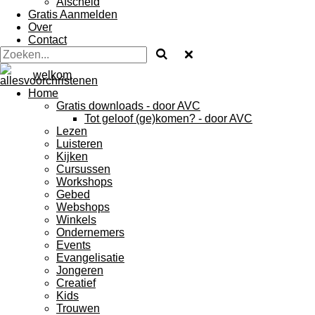
Afscheid
Gratis Aanmelden
Over
Contact
welkom
Home
Gratis downloads - door AVC
Tot geloof (ge)komen? - door AVC
Lezen
Luisteren
Kijken
Cursussen
Workshops
Gebed
Webshops
Winkels
Ondernemers
Events
Evangelisatie
Jongeren
Creatief
Kids
Trouwen