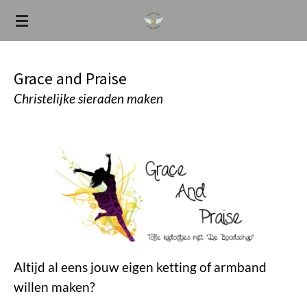
Ga
direct
naar
de
Grace and Praise
hoofdinhoud
Christelijke sieraden maken
Altijd al eens jouw eigen ketting of armband
willen maken?