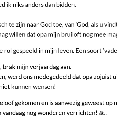
ed ik niks anders dan bidden.
h te zijn naar God toe, van ‘God, als u vindt d
raag willen dat opa mijn bruiloft nog mee m
e rol gespeeld in mijn leven. Een soort ‘vade
, brak mijn verjaardag aan.
en, werd ons medegedeeld dat opa zojuist u
 niet kunnen wensen!
 geloof gekomen en is aanwezig geweest op m
n vandaag nog wonderen verrichten! 🙏 .