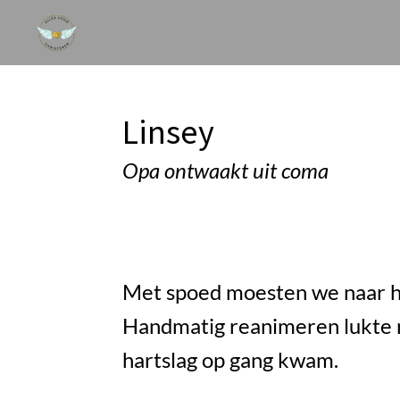
Ga
direct
naar
Linsey
de
hoofdinhoud
Opa ontwaakt uit coma
Met spoed moesten we naar het
Handmatig reanimeren lukte n
hartslag op gang kwam.